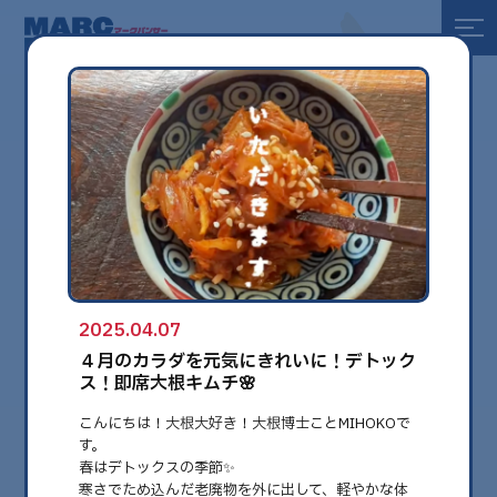
全て
健康
美容
環境
2025.04.07
globe
４月のカラダを元気にきれいに！デトック
ス！即席大根キムチ🌸
こんにちは！大根大好き！大根博士ことMIHOKOで
す。
春はデトックスの季節✨
寒さでため込んだ老廃物を外に出して、軽やかな体