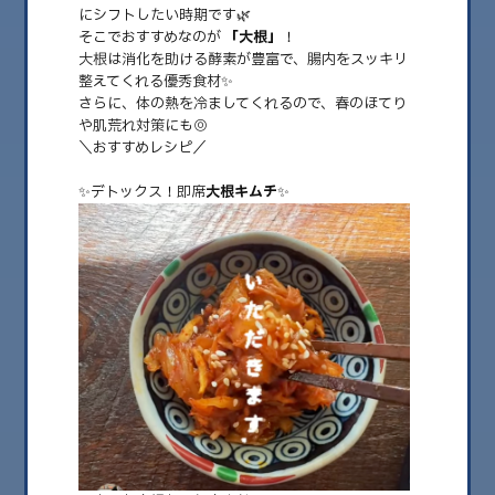
にシフトしたい時期です🌿
そこでおすすめなのが
「大根」
！
大根は消化を助ける酵素が豊富で、腸内をスッキリ
整えてくれる優秀食材✨
さらに、体の熱を冷ましてくれるので、春のほてり
や肌荒れ対策にも◎
＼おすすめレシピ／
✨デトックス！即席
大根キムチ
✨
2025.04.07
４月のカラダを元気にきれいに！デトックス！
即席大根キムチ🌸
こんにちは！大根大好き！大根博士ことMIHOKOです。 春はデトックスの
季節✨ 寒さでため込んだ老廃……