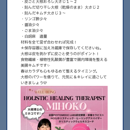
・皮ごと大根おろし大さじ１〜２
・刻んだ切り干し大根（乾燥のまま）大さじ２
・刻んだキムチ大さじ３〜
2026.08
・リンゴ酢少々
2026.07
・醤油少々
・ごま油少々
2026.06
・白胡麻 適量
材料を全て混ぜ合わせれば完成！
2026.05
＊保存容器に加え冷蔵庫で保存してくださいね。
大根は皮を剥かずに皮ごと使うのがポイント！
2026.04
食物繊維・植物性乳酸菌が豊富で腸内環境を整える
美腸キムチです✨
2026.03
春はカラダも心もゆるめて整えるタイミング。
2026.02
大根のパワーを借りて、元気に＆キレイに過ごして
いきましょう🩷
2026.01
2025.12
2025.11
2025.10
2025.09