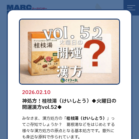
全て
健康
美容
環境
2026.02.10
globe
神処方！桂枝湯（けいしとう）🍀火曜日の
開運漢方vol.52🍀
みなさま、漢方処方の「
桂枝湯（けいしとう）
」っ
てご存知でしょうか？ 葛根湯などをはじめとする
様々な漢方処方の原点となる基本処方です。意外に
も身近な原料で作られています。