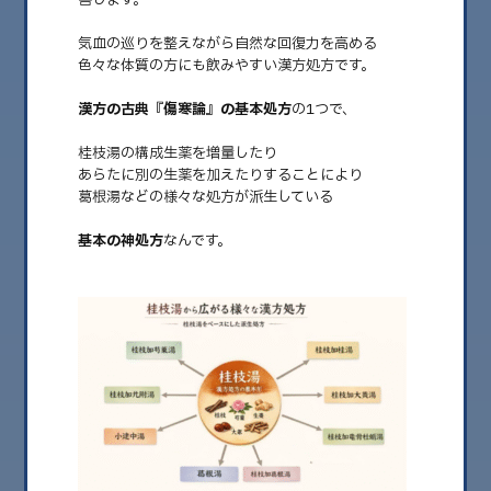
気血の巡りを整えながら自然な回復力を高める
2026.08
色々な体質の方にも飲みやすい漢方処方です。
2026.07
漢方の古典『傷寒論』の基本処方
の1つで、
2026.06
桂枝湯の構成生薬を増量したり
2026.05
あらたに別の生薬を加えたりすることにより
葛根湯などの様々な処方が派生している
2026.04
基本の神処方
なんです。
2026.03
2026.02
2026.01
2025.12
2025.11
2025.10
2025.09