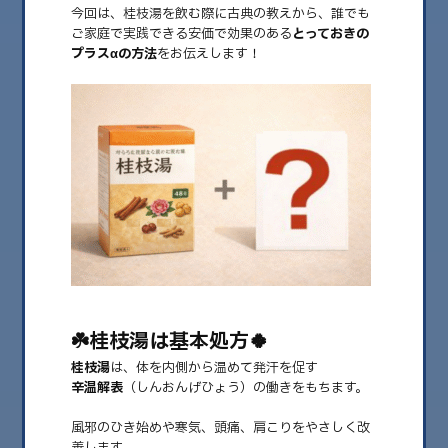
今回は、桂枝湯を飲む際に古典の教えから、誰でも
ご家庭で実践できる安価で効果のある
とっておきの
プラスαの方法
をお伝えします！
2026.02.10
神処方！桂枝湯（けいしとう）🍀火曜日の開運
漢方vol.52🍀
みなさま、漢方処方の「桂枝湯（けいしとう）」ってご存知でしょうか？
☘️桂枝湯は基本処方🍀
葛根湯などをはじめとする様々な漢……
桂枝湯
は、体を内側から温めて発汗を促す
辛温解表
（しんおんげひょう）の働きをもちます。
風邪のひき始めや寒気、頭痛、肩こりをやさしく改
善します。