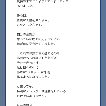
気持ちまでどんよりしてしまうことも
ありました。
2026.08
2026.07
ある日、
何気なく鏡を見た瞬間、
2026.06
ハッとしたんです。
2026.05
自分の姿勢が
思っていた以上に丸まっていて、
2026.04
首が前に突き出ていました。
2026.03
「これでは頭が重く感じるのも
2026.02
当然かもしれない」と気づき、
それをきっかけに、
2026.01
私は日々の中に
小さな“リセット時間”を
2025.12
作るようになりました。
2025.11
と言っても、
2025.10
特別なストレッチや運動をしている
わけではありません。
2025.09
ほんの数分、