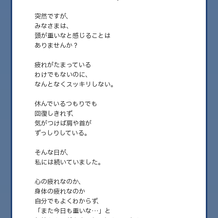
突然ですが、
みなさまは、
頭が重いなと感じることは
ありませんか？
疲れがたまっている
わけでもないのに、
なんとなくスッキリしない。
休んでいるつもりでも
回復しきれず、
2025.12.07
気がつけば肩や首が
私が実感した疲れを軽くする“姿勢リセット”
ずっしりしている。
みなさま、いかがお過ごしですか？ 日曜日の担当をさせて頂いています “東
そんな日が、
京生まれ東京育ち”のRomy……
私には続いていました。
心の疲れなのか、
身体の疲れなのか
自分でもよくわからず、
「また今日も重いな…」と