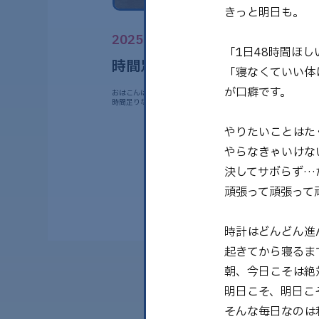
きっと明日も。
2025.06.06
「1日48時間ほし
時間足りてますか？
「寝なくていい体
が口癖です。
おはこんばんちは、みゅんです。 現代人のみなさん、どうです
時間足りなくないですか？ わたしはい……
やりたいことはた
やらなきゃいけな
決してサボらず…
頑張って頑張って
時計はどんどん進
起きてから寝るま
朝、今日こそは絶
明日こそ、明日こ
そんな毎日なのは