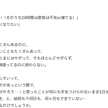
い（そのうち24時間は家族は不在or寝てる）」
になりたい」
か？
くさんあるのに、
いこともたくさんあって、
たまにはサボって、でもほとんどサボらず、
頑張ってるのに終わらない。
んでいって、
でがあっという間で、
対やろう…！と思ったことが何にも手をつけられないまま1日
そ、と、結局もう何日も、何ヶ月もできていない…
私だけでしょうか。