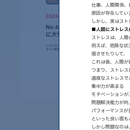
仕事、人間関係、
原因が存在してい
2026.05.11
しかし、実はスト
No.65 「自律神経を整えるた
■人間にストレス
に大切なストレスケア」
ストレスは、人間
例えば、危険な状
こんにちは。 自律神経専門整体GREENです。 今回は、田中はじ
さんの著書をもとにした「ストレス解……
張させたりして、
これは昔、人間が
つまり、ストレス
適度なストレスで
集中力が高まる
モチベーションが
問題解決能力が向
パフォーマンスが
といった良い面も
しかし問題なのは