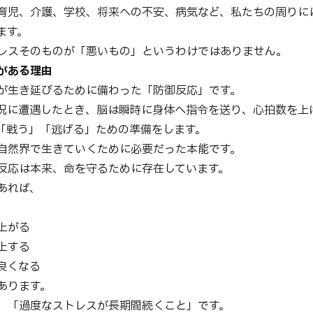
育児、介護、学校、将来への不安、病気など、私たちの周りに
ます。
レスそのものが「悪いもの」というわけではありません。
め
がある理由
が生き延びるために備わった「防御反応」です。
況に遭遇したとき、脳は瞬時に身体へ指令を送り、心拍数を上
め
「戦う」「逃げる」ための準備をします。
自然界で生きていくために必要だった本能です。
反応は本来、命を守るために存在しています。
あれば、
上がる
上する
良くなる
あります。
、「過度なストレスが長期間続くこと」です。