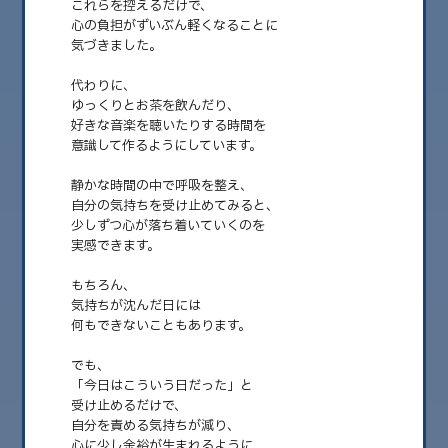
これらを控えるだけで、
心の負担がずいぶん軽くなることに
2026.08
気づきました。
2026.07
代わりに、
2026.06
ゆっくりとお茶を飲んだり、
好きな音楽を聴いたりする時間を
2026.05
意識して作るようにしています。
2026.04
静かな時間の中で呼吸を整え、
自分の気持ちを受け止めてみると、
2026.03
少しずつ心が落ち着いていくのを
2026.02
実感できます。
2026.01
もちろん、
気持ちが沈んだ日には
2025.12
何もできないこともあります。
2025.11
でも、
2025.10
「今日はこういう日だった」と
受け止めるだけで、
2025.09
自分を責める気持ちが減り、
心に少し余裕が生まれるように