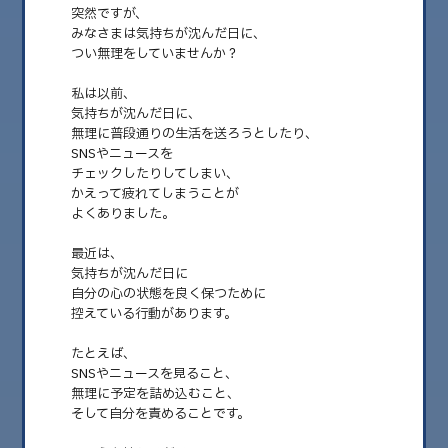
突然ですが、
みなさまは気持ちが沈んだ日に、
つい無理をしていませんか？
私は以前、
気持ちが沈んだ日に、
無理に普段通りの生活を送ろうとしたり、
SNSやニュースを
チェックしたりしてしまい、
かえって疲れてしまうことが
よくありました。
2026.03.22
最近は、
私が気持ちが沈んだ日に控えた行動
気持ちが沈んだ日に
自分の心の状態を良く保つために
みなさま、いかがお過ごしですか？ 日曜日の担当をさせていただいていま
控えている行動があります。
す “東京生まれ東京育ち”のRo……
たとえば、
SNSやニュースを見ること、
無理に予定を詰め込むこと、
そして自分を責めることです。